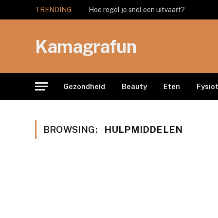
TRENDING
Hoe regel je snel een uitvaart?
Kamagrafun
Gezondheid
Beauty
Eten
Fysio
BROWSING:
HULPMIDDELEN